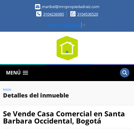
maribel@mrzpropiedadraiz.com
3104236985
3104536520
Select Language
▼
MENÚ
Inicio
Detalles del inmueble
Se Vende Casa Comercial en Santa
Barbara Occidental, Bogotá