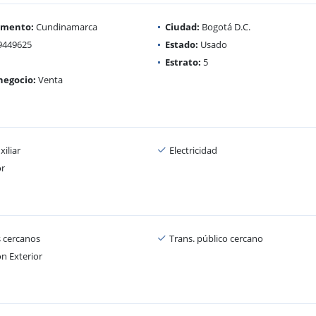
amento:
Cundinamarca
Ciudad:
Bogotá D.C.
9449625
Estado:
Usado
Estrato:
5
negocio:
Venta
iliar
Electricidad
or
 cercanos
Trans. público cercano
n Exterior