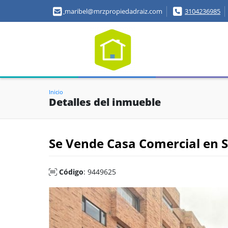
maribel@mrzpropiedadraiz.com
3104236985
Inicio
Detalles del inmueble
Se Vende Casa Comercial en 
Código
: 9449625