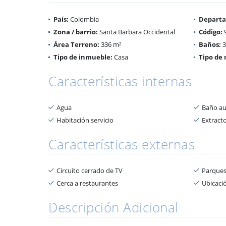
País:
Colombia
Depart
Zona / barrio:
Santa Barbara Occidental
Código:
Área Terreno:
336 m²
Baños:
3
Tipo de inmueble:
Casa
Tipo de 
Características internas
Agua
Baño aux
Habitación servicio
Extract
Características externas
Circuito cerrado de TV
Parques
Cerca a restaurantes
Ubicació
Descripción Adicional