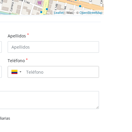
Leaflet
| Wasi - ©
OpenStreetMap
*
Apellidos
*
Teléfono
▼
iarias