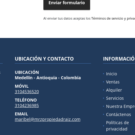
Enviar formulario
Al enviar tus datos aceptas los
Términos de servicio y priv
UBICACIÓN Y CONTACTO
INFORMACI
s
UBICACIÓN
Inicio
Medellín - Antioquia - Colombia
Ventas
MÓVIL
Alquiler
3104536520
Servicios
TELÉFONO
3104236985
Nuestra Empr
EMAIL
Contáctenos
maribel@mrzpropiedadraiz.com
Políticas de
privacidad