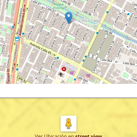
Ver Ubicación
en
street view