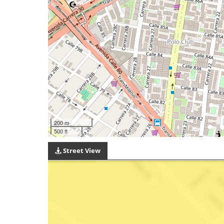
200 m
500 ft
Street View