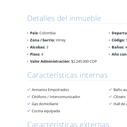
Detalles del inmueble
País:
Colombia
Depart
Zona / barrio:
Virrey
Código:
Alcobas:
3
Baños:
4
Pisos:
4
Año con
Valor Administración:
$2.245.000 COP
Características internas
Armarios Empotrados
Baño aux
Citófono / Intercomunicador
Clósets
Gas domiciliario
Hall de 
Cocina equipada
Características externas