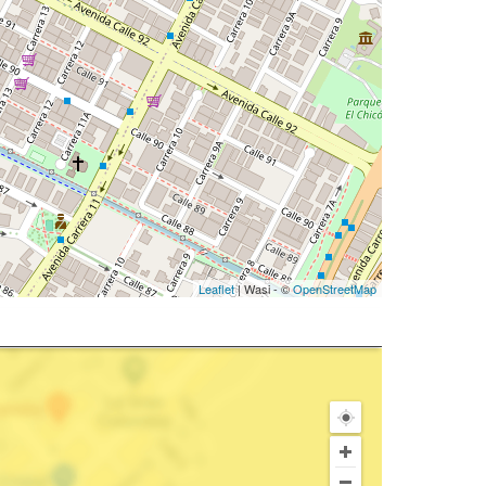
Leaflet
| Wasi - ©
OpenStreetMap