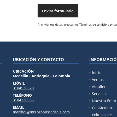
Enviar formulario
Al enviar tus datos aceptas los
Términos de servicio y priv
UBICACIÓN Y CONTACTO
INFORMACI
s
UBICACIÓN
Inicio
Medellín - Antioquia - Colombia
Ventas
MÓVIL
Alquiler
3104536520
Servicios
TELÉFONO
3104236985
Nuestra Empr
EMAIL
Contáctenos
maribel@mrzpropiedadraiz.com
Políticas de