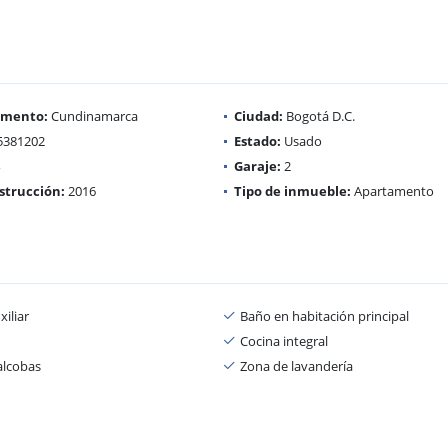
amento:
Cundinamarca
Ciudad:
Bogotá D.C.
5381202
Estado:
Usado
Garaje:
2
strucción:
2016
Tipo de inmueble:
Apartamento
iliar
Baño en habitación principal
Cocina integral
alcobas
Zona de lavandería