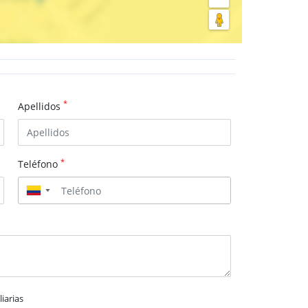
*
Apellidos
*
Teléfono
▼
iarias