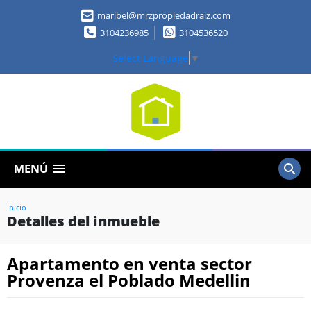
maribel@mrzpropiedadraiz.com
3104236985
3104536520
Select Language
▼
MENÚ
Inicio
Detalles del inmueble
Apartamento en venta sector
Provenza el Poblado Medellin