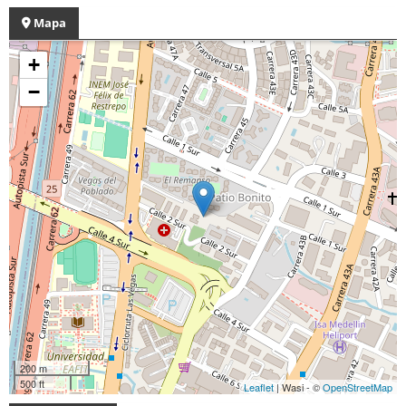
Mapa
+
−
200 m
500 ft
Leaflet
| Wasi - ©
OpenStreetMap