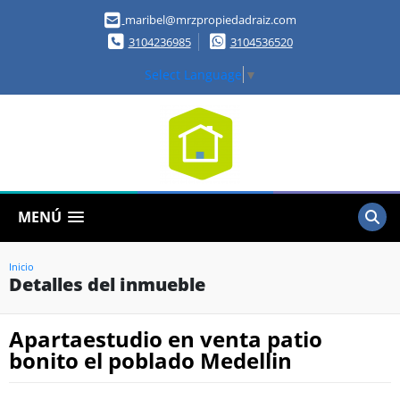
maribel@mrzpropiedadraiz.com
3104236985
3104536520
Select Language
▼
MENÚ
Inicio
Detalles del inmueble
Apartaestudio en venta patio
bonito el poblado Medellin